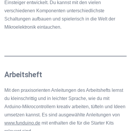
Einsteiger entwickelt. Du kannst mit den vielen
verschiedenen Komponenten unterschiedlichste
Schaltungen aufbauen und spielerisch in die Welt der
Mikroelektronik eintauchen.
Arbeitsheft
Funduino KI-Programmierhilfe
AI Agent
Mit den praxisorienten Anleitungen des Arbeitshefts lernst
du kleinschrittig und in leichter Sprache, wie du mit
Hallo! Willkommen beim Chatbot von Funduino.
Arduino-Mikrocontrollern kreativ arbeiten, tüfteln und Ideen
Wenn du eine technische Frage hast, kann ich dir
umsetzen kannst. Es sind ausgewählte Anleitungen von
sicherlich weiterhelfen. Bei Fragen rund um eine
www.funduino.de
mit enthalten die für die Starter Kits
Bestellung, wende dich bitte direkt an unseren