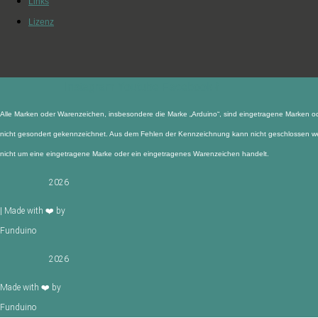
Links
Lizenz
Instagram
Youtube
Facebook-f
Alle Marken oder Warenzeichen, insbesondere die Marke „Arduino“, sind eingetragene Marken od
nicht gesondert gekennzeichnet. Aus dem Fehlen der Kennzeichnung kann nicht geschlossen wer
nicht um eine eingetragene Marke oder ein eingetragenes Warenzeichen handelt.
2026
| Made with ❤️ by
Funduino
2026
Made with ❤️ by
Funduino